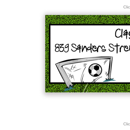
Cli
Cli